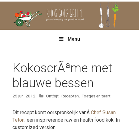
Spring
naar
inhoud
Menu
KokoscrÃªme met
blauwe bessen
Categorieën
25 juni 2012
Ontbijt
,
Recepten
,
Toetjes en taart
Dit recept komt oorspronkelijk vanÂ
Chef Susan
Teton
, een inspirerende raw en health food kok. In
customized version: