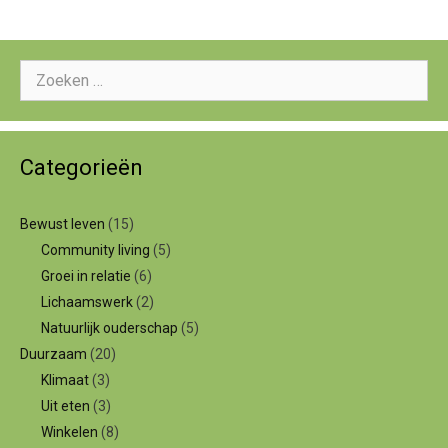
Zoeken
naar:
Categorieën
Bewust leven
(15)
Community living
(5)
Groei in relatie
(6)
Lichaamswerk
(2)
Natuurlijk ouderschap
(5)
Duurzaam
(20)
Klimaat
(3)
Uit eten
(3)
Winkelen
(8)