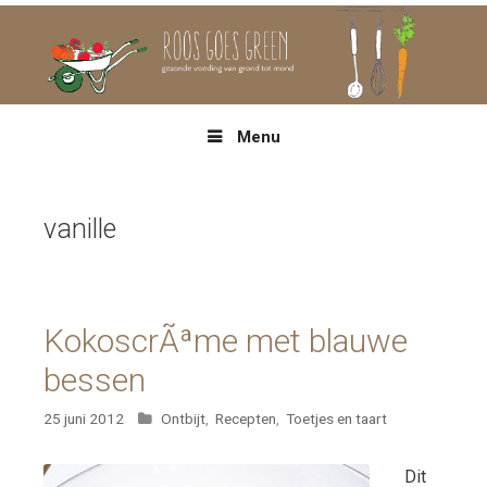
Spring
naar
inhoud
Menu
vanille
KokoscrÃªme met blauwe
bessen
Categorieën
25 juni 2012
Ontbijt
,
Recepten
,
Toetjes en taart
Dit