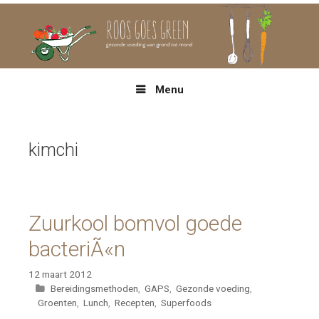
Spring
naar
inhoud
Menu
kimchi
Zuurkool bomvol goede
bacteriÃ«n
12 maart 2012
Categorieën
Bereidingsmethoden
,
GAPS
,
Gezonde voeding
,
Groenten
,
Lunch
,
Recepten
,
Superfoods