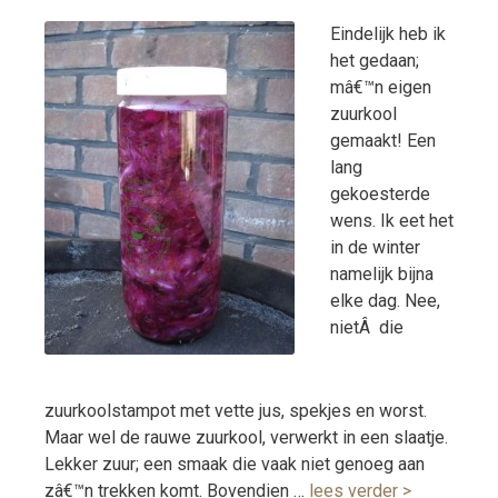
Eindelijk heb ik
het gedaan;
mâ€™n eigen
zuurkool
gemaakt! Een
lang
gekoesterde
wens. Ik eet het
in de winter
namelijk bijna
elke dag. Nee,
nietÂ die
zuurkoolstampot met vette jus, spekjes en worst.
Maar wel de rauwe zuurkool, verwerkt in een slaatje.
Lekker zuur; een smaak die vaak niet genoeg aan
zâ€™n trekken komt. Bovendien …
lees verder >