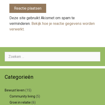
Deze site gebruikt Akismet om spam te
verminderen.
Bekijk hoe je reactie gegevens worden
verwerkt
.
Zoeken
naar:
Categorieën
Bewust leven
(15)
Community living
(5)
Groei in relatie
(6)