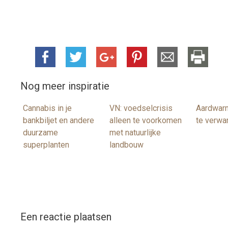
Nog meer inspiratie
Cannabis in je
VN: voedselcrisis
Aardwarm
bankbiljet en andere
alleen te voorkomen
te verw
duurzame
met natuurlijke
superplanten
landbouw
Een reactie plaatsen