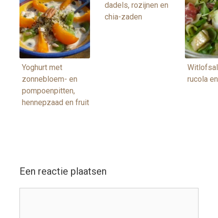
dadels, rozijnen en
chia-zaden
Yoghurt met
Witlofsa
zonnebloem- en
rucola e
pompoenpitten,
hennepzaad en fruit
Een reactie plaatsen