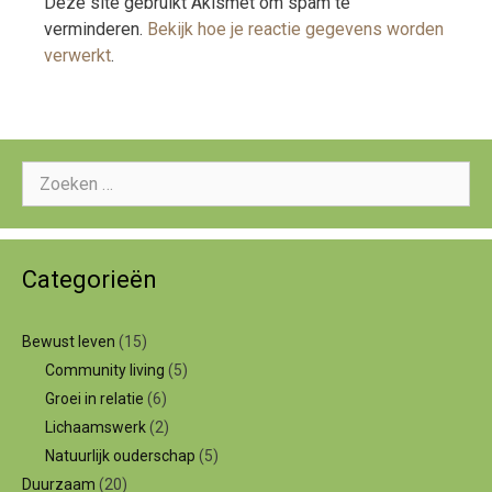
Deze site gebruikt Akismet om spam te
verminderen.
Bekijk hoe je reactie gegevens worden
verwerkt
.
Zoeken
naar:
Categorieën
Bewust leven
(15)
Community living
(5)
Groei in relatie
(6)
Lichaamswerk
(2)
Natuurlijk ouderschap
(5)
Duurzaam
(20)