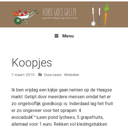
Spring
naar
inhoud
Menu
Koopjes
Categorieën
7 maart 2010
Duurzaam
,
Winkelen
Ik ben vrijdag een kijkje gaan nemen op de Haagse
markt. Getipt door meerdere mensen omdat het er
zo ongelooflijk goedkoop is. Inderdaad lag het fruit
er zo ongeveer voor het oprapen: 4
avocadoâ€™s,een pond lychees, 5 grapefruits,
allemaal voor 1 euro. Rekken vol kledingstukken