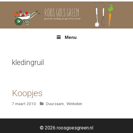
Spring
naar
inhoud
Menu
kledingruil
Koopjes
Categorieën
7 maart 2010
Duurzaam
,
Winkelen
© 2026 roosgoesgreen.nl