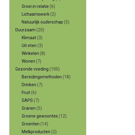
Groei in relatie
(6)
Lichaamswerk
(2)
Natuurlijk ouderschap
(5)
Duurzaam
(20)
Klimaat
(3)
Uit eten
(3)
Winkelen
(8)
Wonen
(7)
Gezonde voeding
(100)
Bereidingsmethoden
(18)
Drinken
(7)
Fruit
(6)
GAPS
(7)
Granen
(5)
Groene gewoontes
(12)
Groenten
(14)
Melkproducten
(2)