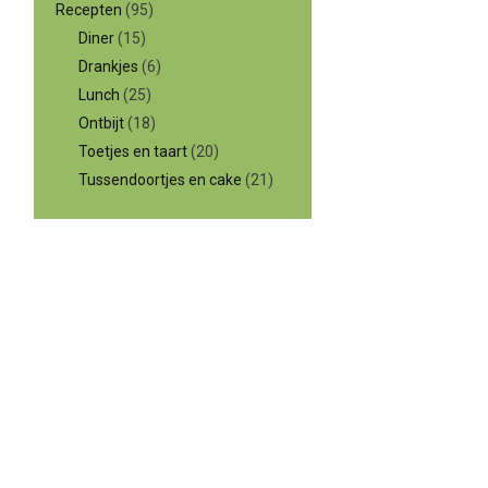
Recepten
(95)
Diner
(15)
Drankjes
(6)
Lunch
(25)
Ontbijt
(18)
Toetjes en taart
(20)
Tussendoortjes en cake
(21)