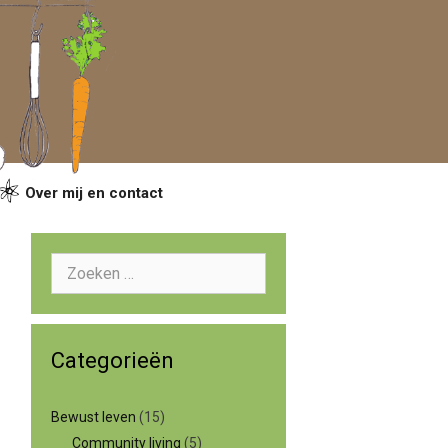
Over mij en contact
Zoeken
naar:
Categorieën
Bewust leven
(15)
Community living
(5)