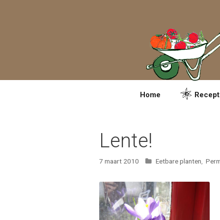
Spring
naar
inhoud
Home
Recept
Lente!
Categorieën
7 maart 2010
Eetbare planten
,
Perm