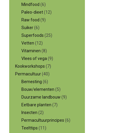
Mindfood
(6)
Paleo-dieet
(12)
Raw food
(9)
Suiker
(6)
Superfoods
(25)
Vetten
(12)
Vitaminen
(8)
Vlees of vega
(9)
Kookworkshops
(7)
Permacultuur
(40)
Bemesting
(6)
Bouw/elementen
(5)
Duurzame landbouw
(9)
Eetbare planten
(7)
Insecten
(2)
Permacultuurprincipes
(6)
Teelttips
(11)