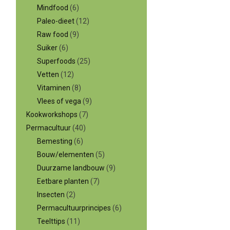
Mindfood
(6)
Paleo-dieet
(12)
Raw food
(9)
Suiker
(6)
Superfoods
(25)
Vetten
(12)
Vitaminen
(8)
Vlees of vega
(9)
Kookworkshops
(7)
Permacultuur
(40)
Bemesting
(6)
Bouw/elementen
(5)
Duurzame landbouw
(9)
Eetbare planten
(7)
Insecten
(2)
Permacultuurprincipes
(6)
Teelttips
(11)