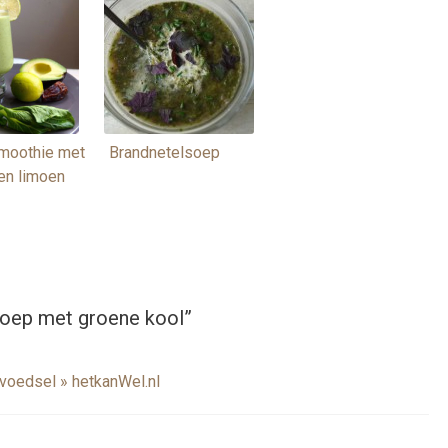
moothie met
Brandnetelsoep
en limoen
oep met groene kool
”
rvoedsel » hetkanWel.nl