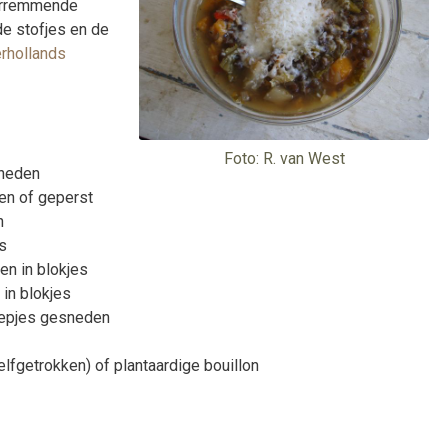
kerremmende
e stofjes en de
erhollands
Foto: R. van West
sneden
den of geperst
n
es
en in blokjes
 in blokjes
eepjes gesneden
zelfgetrokken) of plantaardige bouillon