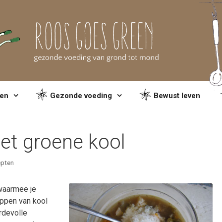
en
Gezonde voeding
Bewust leven
et groene kool
pten
 waarmee je
ppen van kool
ardevolle