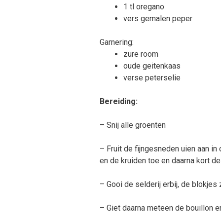
1 tl oregano
vers gemalen peper
Garnering:
zure room
oude geitenkaas
verse peterselie
Bereiding:
– Snij alle groenten
– Fruit de fijngesneden uien aan in
en de kruiden toe en daarna kort de
– Gooi de selderij erbij, de blokjes
– Giet daarna meteen de bouillon er