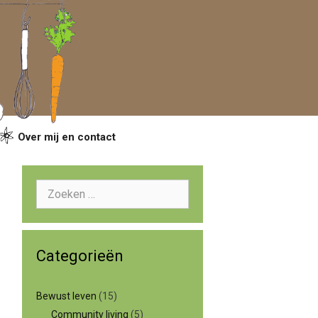
Over mij en contact
Zoeken
naar:
Categorieën
Bewust leven
(15)
Community living
(5)