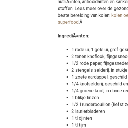
nutriÃ«nten, antioxidanten en kan
stoffen. Lees meer over de gezond
beste bereiding van kolen:
kolen o
superfood
.Â
IngrediÃ«nten:
1 rode ui, 1 gele ui, grof ge
2 tenen knoflook, fijngesne
1/2 rode peper, fijngesnede
2 stengels selderij, in stukj
1 zoete aardappel, geschild 
1/4 knolselderij, geschild en
1/4 groene kool, in dunne r
1 blikje linzen
1/2 l runderbouillon (liefst 
2 laurierbladeren
1 tl djinten
1 tl tijm