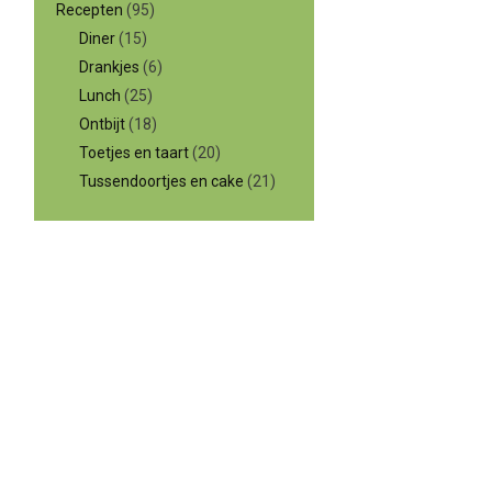
Recepten
(95)
Diner
(15)
Drankjes
(6)
Lunch
(25)
Ontbijt
(18)
Toetjes en taart
(20)
Tussendoortjes en cake
(21)