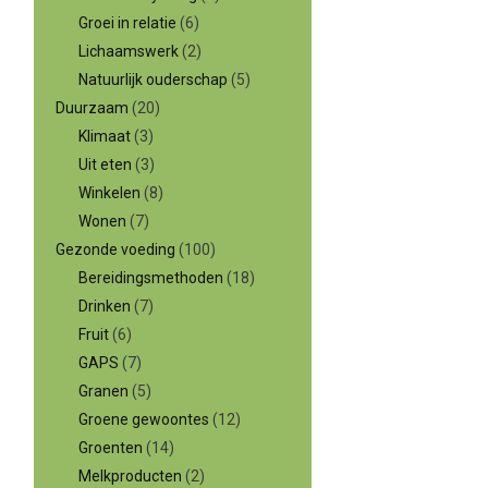
Groei in relatie
(6)
Lichaamswerk
(2)
Natuurlijk ouderschap
(5)
Duurzaam
(20)
Klimaat
(3)
Uit eten
(3)
Winkelen
(8)
Wonen
(7)
Gezonde voeding
(100)
Bereidingsmethoden
(18)
Drinken
(7)
Fruit
(6)
GAPS
(7)
Granen
(5)
Groene gewoontes
(12)
Groenten
(14)
Melkproducten
(2)