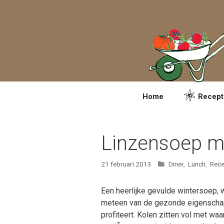
Spring
naar
inhoud
Home
Recept
Linzensoep m
Categorieën
21 februari 2013
Diner
,
Lunch
,
Rece
Een heerlijke gevulde wintersoep,
meteen van de gezonde eigenscha
profiteert. Kolen zitten vol met wa