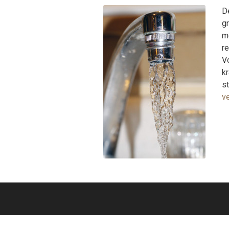
D
g
me
r
V
kr
st
v