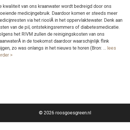
e kwaliteit van ons kraanwater wordt bedreigd door ons
roeiende medicijngebruik. Daardoor komen er steeds meer
dicijnresten via het rioolÂ in het oppervlaktewater. Denk aan
esten van de pil, ontstekingsremmers of diabetesmedicatie.
olgens het RIVM zullen de reinigingskosten van ons
aanwaterÂ in de toekomst daardoor waarschijnlijk flink
ijgen, zo was onlangs in het nieuws te horen (Bron: …
lees
erder >
© 2026 roosgoesgreen.nl