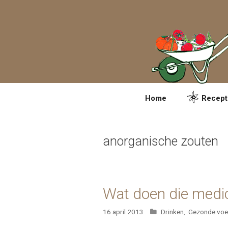
Spring
naar
inhoud
Home
Recept
anorganische zouten
Wat doen die medic
Categorieën
16 april 2013
Drinken
,
Gezonde voe