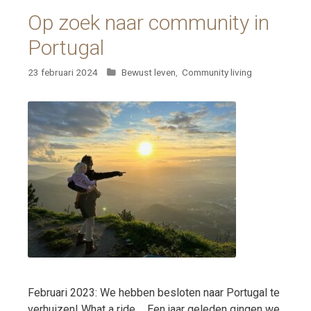
Op zoek naar community in
Portugal
Categorieën
23 februari 2024
Bewust leven
,
Community living
Februari 2023: We hebben besloten naar Portugal te
verhuizen! What a ride…. Een jaar geleden gingen we