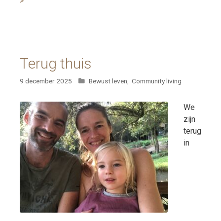
>
Terug thuis
Categorieën
9 december 2025
Bewust leven
,
Community living
We
zijn
terug
in