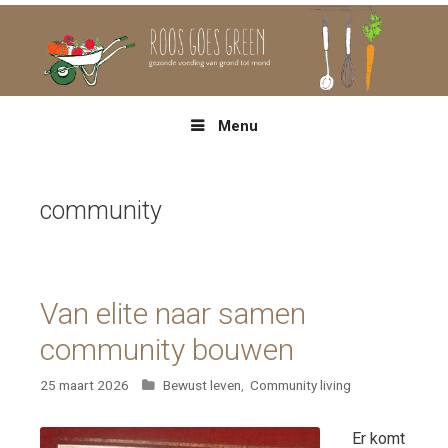
Spring
naar
inhoud
Menu
community
Van elite naar samen
community bouwen
Categorieën
25 maart 2026
Bewust leven
,
Community living
Er komt