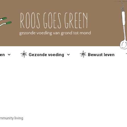
en
Gezonde voeding
Bewust leven
munity living