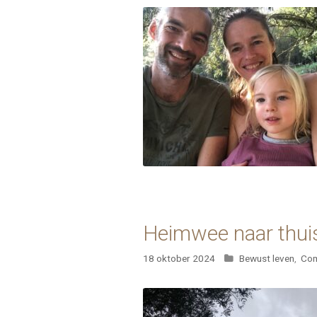
Heimwee naar thui
Categorieën
18 oktober 2024
Bewust leven
,
Com