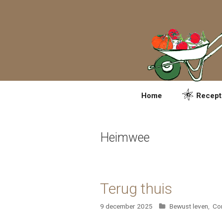
Spring
naar
inhoud
Home
Recept
Heimwee
Terug thuis
Categorieën
9 december 2025
Bewust leven
,
Com