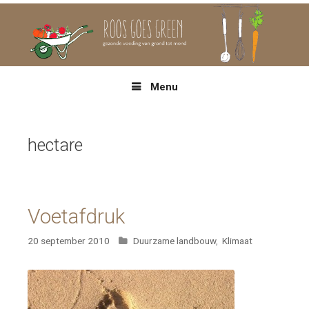
Spring
naar
inhoud
Menu
hectare
Voetafdruk
Categorieën
20 september 2010
Duurzame landbouw
,
Klimaat