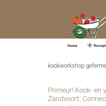
Spring
naar
inhoud
Home
Recept
kookworkshop geferme
Primeur! Kook- en
Zandvoort: Connect 