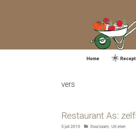
Spring
naar
inhoud
Home
Recept
vers
Restaurant As: zel
Categorieën
5 juli 2010
Duurzaam
,
Uit eten