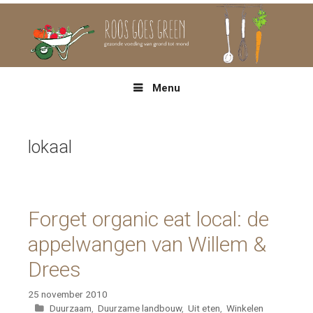
Spring
naar
inhoud
Menu
lokaal
Forget organic eat local: de
appelwangen van Willem &
Drees
25 november 2010
Categorieën
Duurzaam
,
Duurzame landbouw
,
Uit eten
,
Winkelen