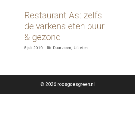
Restaurant As: zelfs
de varkens eten puur
& gezond
Categorieën
5 juli 2010
Duurzaam
,
Uit eten
© 2026 roosgoesgreen.nl