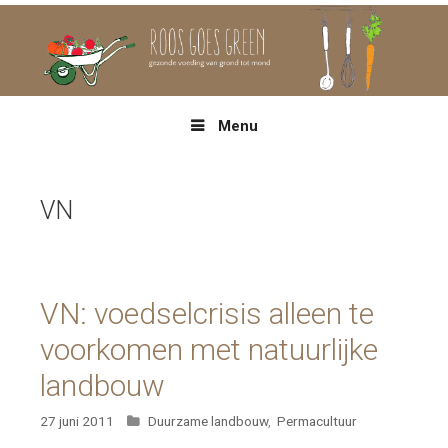
Spring
naar
inhoud
Menu
VN
VN: voedselcrisis alleen te
voorkomen met natuurlijke
landbouw
Categorieën
27 juni 2011
Duurzame landbouw
,
Permacultuur