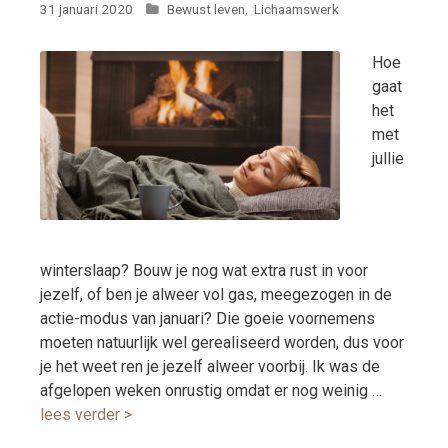
Categorieën
31 januari 2020
Bewust leven
,
Lichaamswerk
Hoe
gaat
het
met
jullie
winterslaap? Bouw je nog wat extra rust in voor
jezelf, of ben je alweer vol gas, meegezogen in de
actie-modus van januari? Die goeie voornemens
moeten natuurlijk wel gerealiseerd worden, dus voor
je het weet ren je jezelf alweer voorbij. Ik was de
afgelopen weken onrustig omdat er nog weinig …
lees verder >