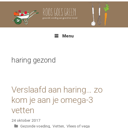
Spring
naar
inhoud
Menu
haring gezond
Verslaafd aan haring… zo
kom je aan je omega-3
vetten
24 oktober 2017
Categorieën
Gezonde voeding
,
Vetten
,
Vlees of vega