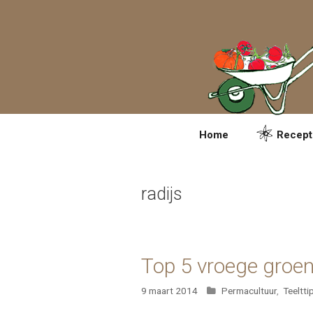
Spring
naar
inhoud
Home
Recept
radijs
Top 5 vroege groen
Categorieën
9 maart 2014
Permacultuur
,
Teeltti