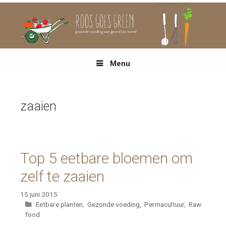
Spring
naar
inhoud
Menu
zaaien
Top 5 eetbare bloemen om
zelf te zaaien
15 juni 2015
Categorieën
Eetbare planten
,
Gezonde voeding
,
Permacultuur
,
Raw
food