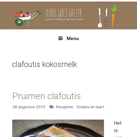
Spring
naar
inhoud
Menu
clafoutis kokosmelk
Pruimen clafoutis
Categorieën
28 augustus 2013
Recepten
,
Toetjes en taart
Het
is