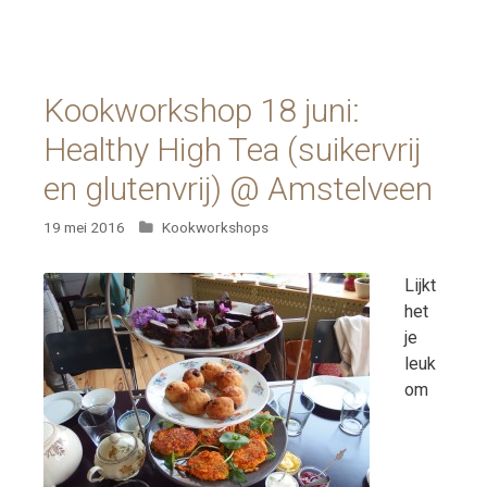
Kookworkshop 18 juni:
Healthy High Tea (suikervrij
en glutenvrij) @ Amstelveen
Categorieën
19 mei 2016
Kookworkshops
Lijkt
het
je
leuk
om