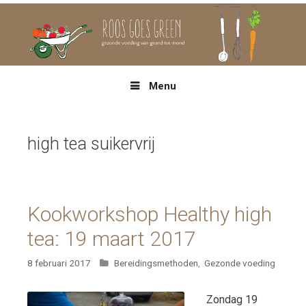
Spring
naar
inhoud
Menu
high tea suikervrij
Kookworkshop Healthy high
tea: 19 maart 2017
Categorieën
8 februari 2017
Bereidingsmethoden
,
Gezonde voeding
Zondag 19