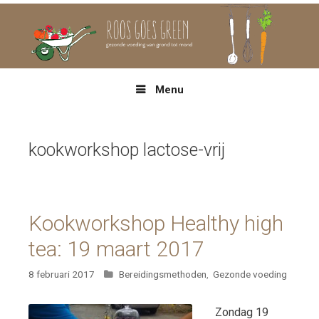
Spring
naar
inhoud
Menu
kookworkshop lactose-vrij
Kookworkshop Healthy high
tea: 19 maart 2017
Categorieën
8 februari 2017
Bereidingsmethoden
,
Gezonde voeding
Zondag 19