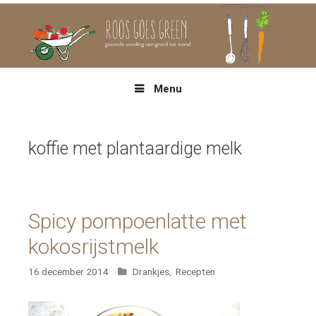
Spring
naar
inhoud
Menu
koffie met plantaardige melk
Spicy pompoenlatte met
kokosrijstmelk
Categorieën
16 december 2014
Drankjes
,
Recepten