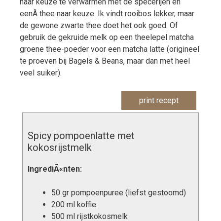
naar keuze te verwarmen met de specerijen en
eenÂ thee naar keuze. Ik vindt rooibos lekker, maar
de gewone zwarte thee doet het ook goed. Of
gebruik de gekruide melk op een theelepel matcha
groene thee-poeder voor een matcha latte (origineel
te proeven bij Bagels & Beans, maar dan met heel
veel suiker).
print recept
Spicy pompoenlatte met
kokosrijstmelk
IngrediÃ«nten:
50 gr pompoenpuree (liefst gestoomd)
200 ml koffie
500 ml rijstkokosmelk