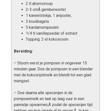
2 tl ahornsiroop
2-3 cmÂ gemberwortel
1 kaneelstokje, 1 anijsster,
3 kruidnagels
5 kardamompeulen
1/4 tl vanillepoeder of extract
Topping: 2 el kokosroom
Bereiding:
– Stoom eerst je pompoen in ongeveer 15
minuten gaar. Doe de pompoen in een blender
met de kokosrijstmelk en blendt tot een glad
mengsel.
– Doe daarna alle specerijen in de
pompoenmelk en laat op laag vuur in een
pannetje opwarmen,Â zodat de specerijen tijd
hebben om hun smaak af te geven.Â Je kan