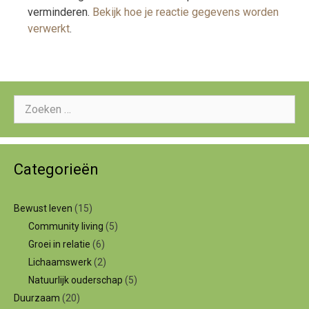
verminderen.
Bekijk hoe je reactie gegevens worden
verwerkt
.
Zoeken
naar:
Categorieën
Bewust leven
(15)
Community living
(5)
Groei in relatie
(6)
Lichaamswerk
(2)
Natuurlijk ouderschap
(5)
Duurzaam
(20)