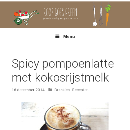
Spring
naar
inhoud
Menu
Spicy pompoenlatte
met kokosrijstmelk
Categorieën
16 december 2014
Drankjes
,
Recepten