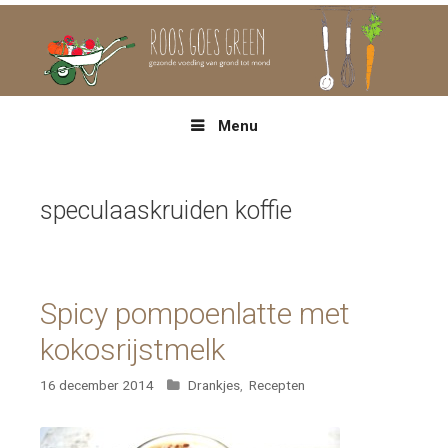
Spring
naar
inhoud
Menu
speculaaskruiden koffie
Spicy pompoenlatte met
kokosrijstmelk
Categorieën
16 december 2014
Drankjes
,
Recepten