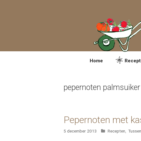
Spring
naar
inhoud
Home
Recept
pepernoten palmsuiker
Pepernoten met kas
Categorieën
5 december 2013
Recepten
,
Tussen