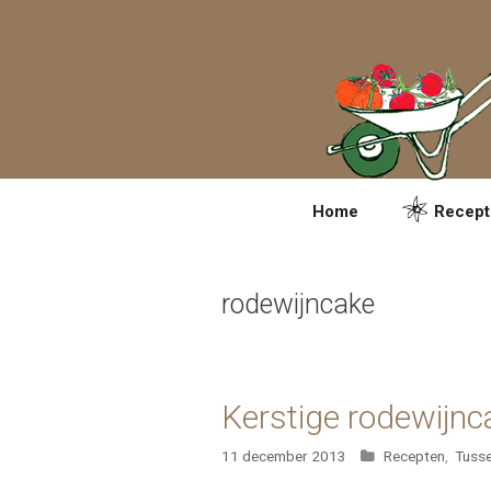
Spring
naar
inhoud
Home
Recept
rodewijncake
Kerstige rodewijnc
Categorieën
11 december 2013
Recepten
,
Tusse