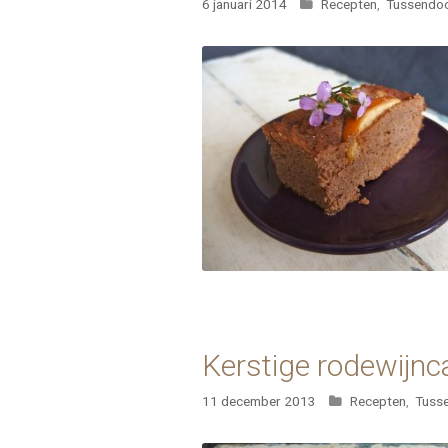
Categorieën
6 januari 2014
Recepten
,
Tussendoo
Kerstige rodewijnc
Categorieën
11 december 2013
Recepten
,
Tusse