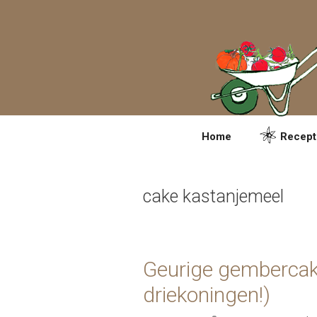
Spring
naar
inhoud
Home
Recept
cake kastanjemeel
Geurige gembercak
driekoningen!)