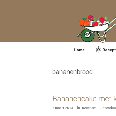
Spring
naar
inhoud
Home
Recept
bananenbrood
Bananencake met 
Categorieën
7 maart 2013
Recepten
,
Tussendoor