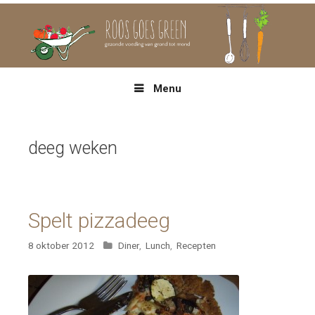
Spring
naar
inhoud
Menu
deeg weken
Spelt pizzadeeg
Categorieën
8 oktober 2012
Diner
,
Lunch
,
Recepten