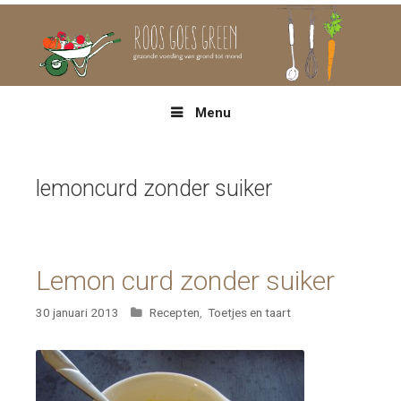
Spring
naar
inhoud
Menu
lemoncurd zonder suiker
Lemon curd zonder suiker
Categorieën
30 januari 2013
Recepten
,
Toetjes en taart