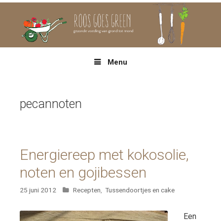
Spring
naar
inhoud
Menu
pecannoten
Energiereep met kokosolie,
noten en gojibessen
Categorieën
25 juni 2012
Recepten
,
Tussendoortjes en cake
Een