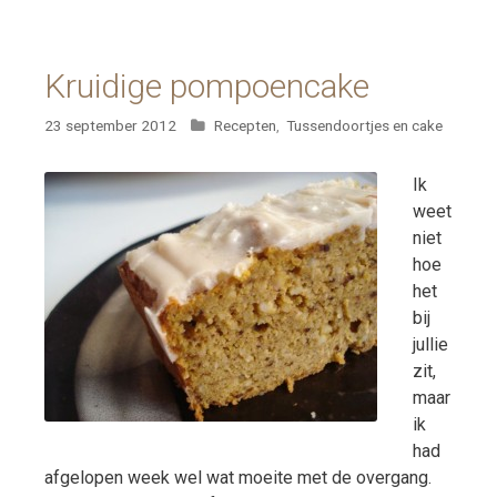
Kruidige pompoencake
Categorieën
23 september 2012
Recepten
,
Tussendoortjes en cake
Ik
weet
niet
hoe
het
bij
jullie
zit,
maar
ik
had
afgelopen week wel wat moeite met de overgang.