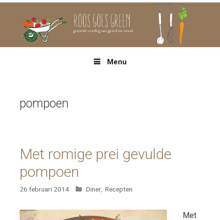
Spring
naar
inhoud
Menu
pompoen
Met romige prei gevulde
pompoen
Categorieën
26 februari 2014
Diner
,
Recepten
Met