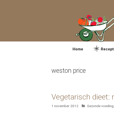
Spring
naar
inhoud
Home
Recept
weston price
Vegetarisch dieet: n
Categorieën
1 november 2012
Gezonde voeding