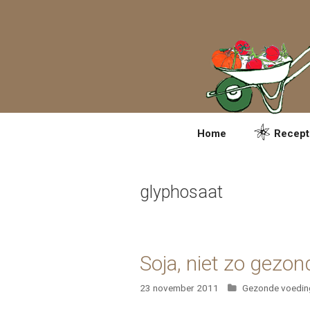
Spring
naar
inhoud
Home
Recept
glyphosaat
Soja, niet zo gezo
Categorieën
23 november 2011
Gezonde voedin