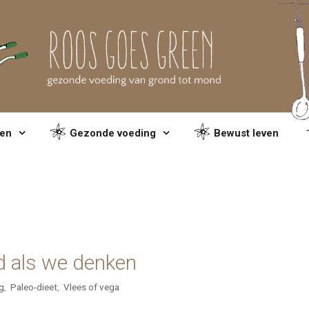
en
Gezonde voeding
Bewust leven
nd als we denken
g
,
Paleo-dieet
,
Vlees of vega