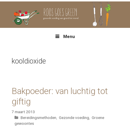
Spring
naar
inhoud
Menu
kooldioxide
Bakpoeder: van luchtig tot
giftig
7 maart 2013
Categorieën
Bereidingsmethoden
,
Gezonde voeding
,
Groene
gewoontes