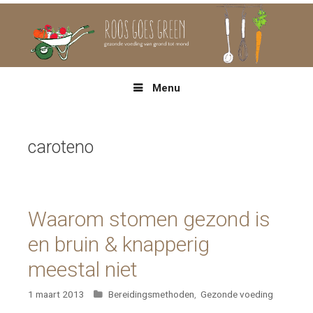
Spring
naar
inhoud
Menu
caroteno
Waarom stomen gezond is
en bruin & knapperig
meestal niet
Categorieën
1 maart 2013
Bereidingsmethoden
,
Gezonde voeding