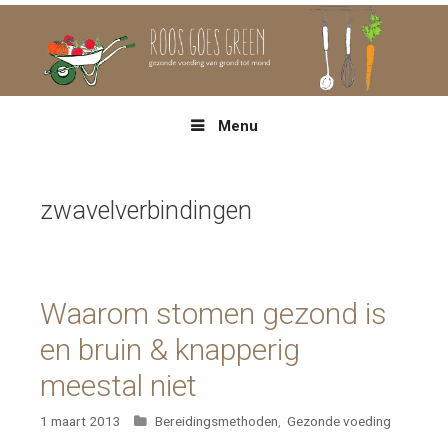
Spring
naar
inhoud
Menu
zwavelverbindingen
Waarom stomen gezond is
en bruin & knapperig
meestal niet
Categorieën
1 maart 2013
Bereidingsmethoden
,
Gezonde voeding