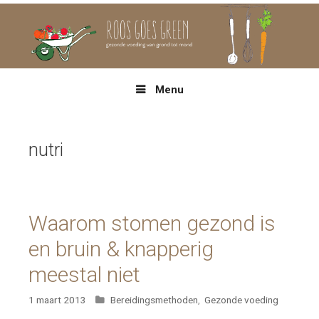
Spring
naar
inhoud
Menu
nutri
Waarom stomen gezond is
en bruin & knapperig
meestal niet
Categorieën
1 maart 2013
Bereidingsmethoden
,
Gezonde voeding