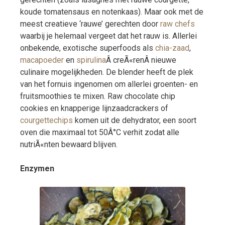
koude tomatensaus en notenkaas). Maar ook met de
meest creatieve ‘rauwe’ gerechten door
raw chefs
waarbij je helemaal vergeet dat het rauw is. Allerlei
onbekende, exotische superfoods als
chia-zaad
,
macapoeder
en
spirulina
Â creÃ«renÂ nieuwe
culinaire mogelijkheden. De blender heeft de plek
van het fornuis ingenomen om allerlei groenten- en
fruitsmoothies te mixen. Raw chocolate chip
cookies en knapperige lijnzaadcrackers of
courgettechips
komen uit de dehydrator, een soort
oven die maximaal tot 50Â°C verhit zodat alle
nutriÃ«nten bewaard blijven.
Enzymen