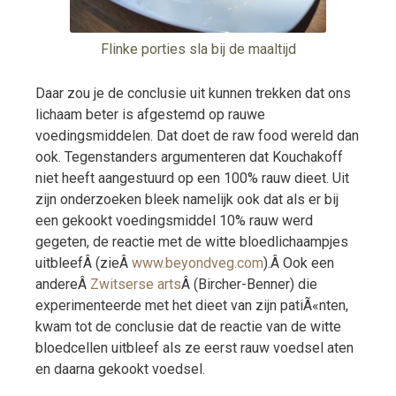
Flinke porties sla bij de maaltijd
Daar zou je de conclusie uit kunnen trekken dat ons
lichaam beter is afgestemd op rauwe
voedingsmiddelen. Dat doet de raw food wereld dan
ook. Tegenstanders argumenteren dat Kouchakoff
niet heeft aangestuurd op een 100% rauw dieet. Uit
zijn onderzoeken bleek namelijk ook dat als er bij
een gekookt voedingsmiddel 10% rauw werd
gegeten, de reactie met de witte bloedlichaampjes
uitbleefÂ (zieÂ
www.beyondveg.com
).Â Ook een
andereÂ
Zwitserse arts
Â (Bircher-Benner) die
experimenteerde met het dieet van zijn patiÃ«nten,
kwam tot de conclusie dat de reactie van de witte
bloedcellen uitbleef als ze eerst rauw voedsel aten
en daarna gekookt voedsel.