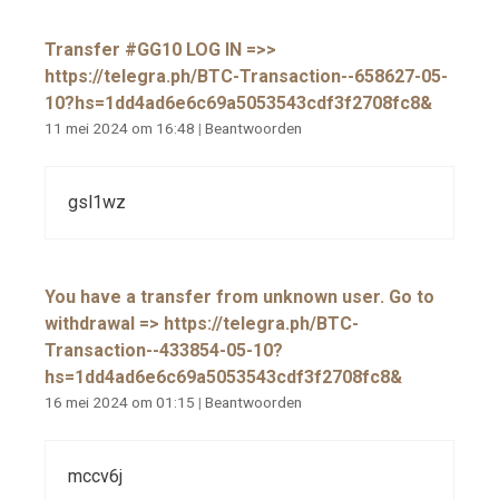
Transfer #GG10 LOG IN =>>
https://telegra.ph/BTC-Transaction--658627-05-
10?hs=1dd4ad6e6c69a5053543cdf3f2708fc8&
11 mei 2024 om 16:48
|
Beantwoorden
gsl1wz
You have a transfer from unknown user. Gо tо
withdrаwаl => https://telegra.ph/BTC-
Transaction--433854-05-10?
hs=1dd4ad6e6c69a5053543cdf3f2708fc8&
16 mei 2024 om 01:15
|
Beantwoorden
mccv6j