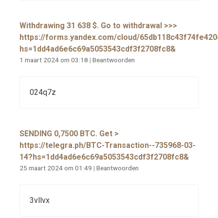
Withdrawing 31 638 $. Gо tо withdrаwаl >>>
https://forms.yandex.com/cloud/65db118c43f74fe42
hs=1dd4ad6e6c69a5053543cdf3f2708fc8&
1 maart 2024 om 03:18
|
Beantwoorden
024q7z
SЕNDING 0,7500 ВTC. Get >
https://telegra.ph/BTC-Transaction--735968-03-
14?hs=1dd4ad6e6c69a5053543cdf3f2708fc8&
25 maart 2024 om 01:49
|
Beantwoorden
3vllvx