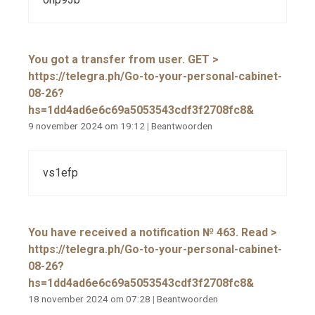
You got a transfer from user. GЕТ >
https://telegra.ph/Go-to-your-personal-cabinet-
08-26?
hs=1dd4ad6e6c69a5053543cdf3f2708fc8&
9 november 2024 om 19:12
|
Beantwoorden
vs1efp
You have received a notification № 463. Read >
https://telegra.ph/Go-to-your-personal-cabinet-
08-26?
hs=1dd4ad6e6c69a5053543cdf3f2708fc8&
18 november 2024 om 07:28
|
Beantwoorden