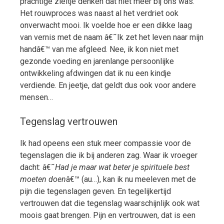
prachtige zieltje denken dat niet meer bij ons was.
Het rouwproces was naast al het verdriet ook
onverwacht mooi. Ik voelde hoe er een dikke laag
van vernis met de naam â€˜Ik zet het leven naar mijn
handâ€™ van me afgleed. Nee, ik kon niet met
gezonde voeding en jarenlange persoonlijke
ontwikkeling afdwingen dat ik nu een kindje
verdiende. En jeetje, dat geldt dus ook voor andere
mensen…
Tegenslag vertrouwen
Ik had opeens een stuk meer compassie voor de
tegenslagen die ik bij anderen zag. Waar ik vroeger
dacht: â€˜
Had je maar wat beter je spirituele best
moeten doen
â€™ (au…), kan ik nu meeleven met de
pijn die tegenslagen geven. En tegelijkertijd
vertrouwen dat die tegenslag waarschijnlijk ook wat
moois gaat brengen. Pijn en vertrouwen, dat is een