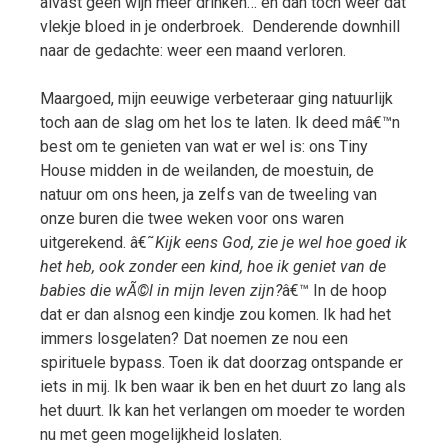
alvast geen wijn meer drinken… en dan toch weer dat
vlekje bloed in je onderbroek. Denderende downhill
naar de gedachte: weer een maand verloren.
Maargoed, mijn eeuwige verbeteraar ging natuurlijk
toch aan de slag om het los te laten. Ik deed mâ€™n
best om te genieten van wat er wel is: ons Tiny
House midden in de weilanden, de moestuin, de
natuur om ons heen, ja zelfs van de tweeling van
onze buren die twee weken voor ons waren
uitgerekend. â€˜
Kijk eens God, zie je wel hoe goed ik
het heb, ook zonder een kind, hoe ik geniet van de
babies die wÃ©l in mijn leven zijn?
â€™ In de hoop
dat er dan alsnog een kindje zou komen. Ik had het
immers losgelaten? Dat noemen ze nou een
spirituele bypass. Toen ik dat doorzag ontspande er
iets in mij. Ik ben waar ik ben en het duurt zo lang als
het duurt. Ik kan het verlangen om moeder te worden
nu met geen mogelijkheid loslaten.