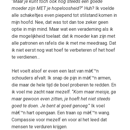
“
Maar je kunt toch ook nog steeds een goede
moeder zijn MET je hopeloosheid?
” Huh? Ik voelde
alle schakeltjes even piepend tot stilstand komen in
mijn hoofd. Nee, dat was tot dan toe zeker geen
optie in mijn mind. Maar wat een verademing als ik
die mogelijkheid toelaat: dat ik moeder kan zijn met
alle patronen en rafels die ik met me meedraag. Dat
ik niet eerst nog wat hoef te verbeteren of het hoef
te verdienen…
Het voelt alsof er even een last van mâ€™n
schouders afvalt. Ik snap de pijn in mâ€™n armen,
die maar de hele tijd de boel proberen te redden. En
ik voel me zacht naar mezelf. “
Kom maar meisje, ga
maar gewoon even zitten, je hoeft het niet steeds
goed te doen. Je bent al goed genoeg
.” Ik voel
mâ€™n hart opengaan. Een traan op mâ€™n wang.
Compassie voor mezelf en voor al het leed dat
mensen te verduren krijgen.