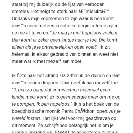
staat bij mij duidelijk op de lijst van verboden
emoties. Het neigt te sterk naar â€˜misluktâ€™.
Ondanks mijn voornemen te zijn waar ik ben komt
mâ€™n mind meteen in actie en begint interne pijlen
op me af te vuren: “
Je mag je niet hopeloos voelen!
Dan komt er zeker geen kindje naar je toe. Die komt
alleen als je je ontvankelijk en open voelt
“. Ik zit
helemaal in elkaar gedraaid van binnen en weet niet
meer wat ik met mezelf aan moet.
Ik fiets naar het strand. Ga zitten in de duinen en laat
mâ€™n tranen druppen. Daar geef ik aan mezelf toe:
“
Ik ben zo bang dat er misschien helemaal geen
kindje meer komt. Er is geen energie meer om me op
te pompen. Ik ben hopeloos.
” Ik sla het boek van de
boeddhistische monnik Pema ChÃ¶dron open:
Als je
wereld instort.
Het lijkt wel voor mij geschreven op
dit moment. Ze schrijft hoe belangrijk het is om je
pijnlijke ervaring HELEMAAL te accepteren. Niet als