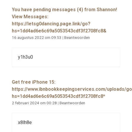
You have pending messages (4) from Shannon!
View Messages:
https://letsg0dancing.page.link/go?
hs=1dd4ad6e6c69a5053543cdf3f2708fc8&
16 augustus 2022 om 09:53
|
Beantwoorden
y1h3u0
Get free iPhone 15:
https://www.ibnbookkeepingservices.com/uploads/go
hs=1dd4ad6e6c69a5053543cdf3f2708fc8*
2 februari 2024 om 00:28
|
Beantwoorden
x8lh8e