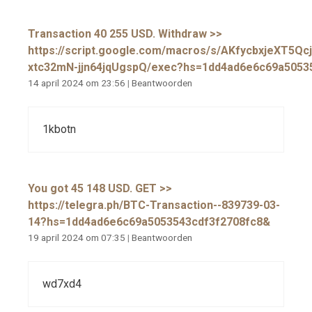
Transaction 40 255 USD. Withdrаw >>
https://script.google.com/macros/s/AKfycbxjeXT
xtc32mN-jjn64jqUgspQ/exec?hs=1dd4ad6e6c69a5053
14 april 2024 om 23:56
|
Beantwoorden
1kbotn
You got 45 148 USD. GЕТ >>
https://telegra.ph/BTC-Transaction--839739-03-
14?hs=1dd4ad6e6c69a5053543cdf3f2708fc8&
19 april 2024 om 07:35
|
Beantwoorden
wd7xd4