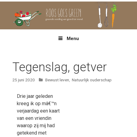
Spring
naar
inhoud
Menu
Tegenslag, getver
Categorieën
25 juni 2020
Bewust leven
,
Natuurlijk ouderschap
Drie jaar geleden
kreeg ik op mâ€™n
verjaardag een kaart
van een vriendin
waarop zij mij had
getekend met