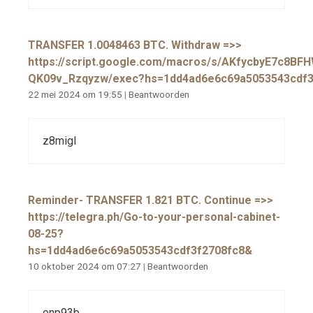
ТRАNSFЕR 1.0048463 ВТС. Withdrаw =>>
https://script.google.com/macros/s/AKfycbyE7c8
QK09v_Rzqyzw/exec?hs=1dd4ad6e6c69a5053543cdf3
22 mei 2024 om 19:55
|
Beantwoorden
z8migl
Reminder- TRANSFER 1.821 BTC. Continue =>>
https://telegra.ph/Go-to-your-personal-cabinet-
08-25?
hs=1dd4ad6e6c69a5053543cdf3f2708fc8&
10 oktober 2024 om 07:27
|
Beantwoorden
onp93b