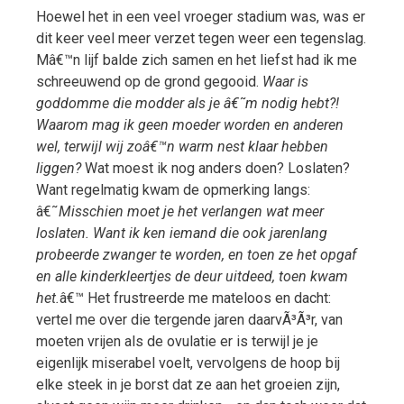
Hoewel het in een veel vroeger stadium was, was er
dit keer veel meer verzet tegen weer een tegenslag.
Mâ€™n lijf balde zich samen en het liefst had ik me
schreeuwend op de grond gegooid.
Waar is
goddomme die modder als je â€˜m nodig hebt?!
Waarom mag ik geen moeder worden en anderen
wel, terwijl wij zoâ€™n warm nest klaar hebben
liggen?
Wat moest ik nog anders doen? Loslaten?
Want regelmatig kwam de opmerking langs:
â€˜
Misschien moet je het verlangen wat meer
loslaten. Want ik ken iemand die ook jarenlang
probeerde zwanger te worden, en toen ze het opgaf
en alle kinderkleertjes de deur uitdeed, toen kwam
het.
â€™ Het frustreerde me mateloos en dacht:
vertel me over die tergende jaren daarvÃ³Ã³r, van
moeten vrijen als de ovulatie er is terwijl je je
eigenlijk miserabel voelt, vervolgens de hoop bij
elke steek in je borst dat ze aan het groeien zijn,