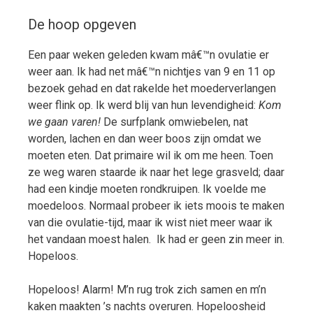
De hoop opgeven
Een paar weken geleden kwam mâ€™n ovulatie er
weer aan. Ik had net mâ€™n nichtjes van 9 en 11 op
bezoek gehad en dat rakelde het moederverlangen
weer flink op. Ik werd blij van hun levendigheid:
Kom
we gaan varen!
De surfplank omwiebelen, nat
worden, lachen en dan weer boos zijn omdat we
moeten eten. Dat primaire wil ik om me heen. Toen
ze weg waren staarde ik naar het lege grasveld; daar
had een kindje moeten rondkruipen. Ik voelde me
moedeloos. Normaal probeer ik iets moois te maken
van die ovulatie-tijd, maar ik wist niet meer waar ik
het vandaan moest halen. Ik had er geen zin meer in.
Hopeloos.
Hopeloos! Alarm! M’n rug trok zich samen en m’n
kaken maakten ’s nachts overuren. Hopeloosheid