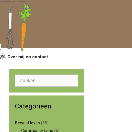
Over mij en contact
Zoeken
naar:
Categorieën
Bewust leven
(15)
Community living
(5)