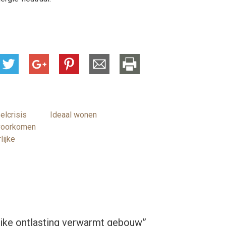
elcrisis
Ideaal wonen
 voorkomen
lijke
jke ontlasting verwarmt gebouw
”