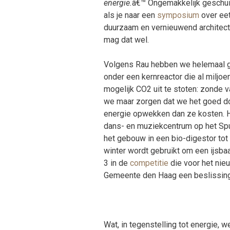
energie.
â€™ Ongemakkelijk geschuive
als je naar een
symposium
over ee
duurzaam en vernieuwend architect,
mag dat wel.
Volgens Rau hebben we helemaal g
onder een kernreactor die al miljo
mogelijk CO2 uit te stoten: zonde 
we maar zorgen dat we het goed d
energie opwekken dan ze kosten. H
dans- en muziekcentrum op het Spu
het gebouw in een bio-digestor tot 
winter wordt gebruikt om een ijsba
3 in de
competitie
die voor het nieu
Gemeente den Haag een beslissing 
Wat, in tegenstelling tot energie, w