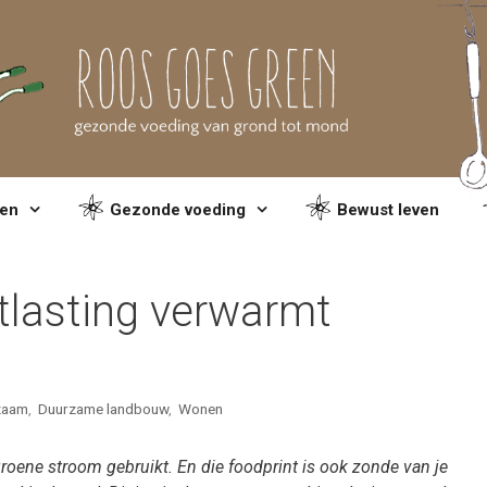
en
Gezonde voeding
Bewust leven
tlasting verwarmt
zaam
,
Duurzame landbouw
,
Wonen
groene stroom gebruikt. En die foodprint is ook zonde van je