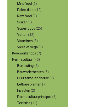
Mindfood
(6)
Paleo-dieet
(12)
Raw food
(9)
Suiker
(6)
Superfoods
(25)
Vetten
(12)
Vitaminen
(8)
Vlees of vega
(9)
Kookworkshops
(7)
Permacultuur
(40)
Bemesting
(6)
Bouw/elementen
(5)
Duurzame landbouw
(9)
Eetbare planten
(7)
Insecten
(2)
Permacultuurprincipes
(6)
Teelttips
(11)