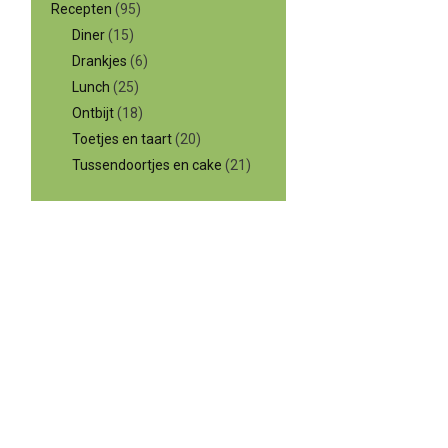
Recepten
(95)
Diner
(15)
Drankjes
(6)
Lunch
(25)
Ontbijt
(18)
Toetjes en taart
(20)
Tussendoortjes en cake
(21)