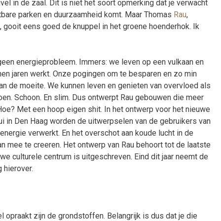
l in de zaal. Dit is niet het soort opmerking dat je verwacht
tbare parken en duurzaamheid komt. Maar Thomas
Rau
,
 gooit eens goed de knuppel in het groene hoenderhok. Ik
een energieprobleem. Immers: we leven op een vulkaan en
enen jaren werkt. Onze pogingen om te besparen en zo min
van de moeite. We kunnen leven en genieten van overvloed als
oen. Schoon. En slim. Dus ontwerpt Rau gebouwen die meer
oe? Met een hoop eigen shit. In het ontwerp voor het nieuwe
i in Den Haag worden de uitwerpselen van de gebruikers van
energie verwerkt. En het overschot aan koude lucht in de
an mee te creeren. Het ontwerp van Rau behoort tot de laatste
we culturele centrum is uitgeschreven. Eind dit jaar neemt de
hierover.
el opraakt zijn de grondstoffen. Belangrijk is dus dat je die