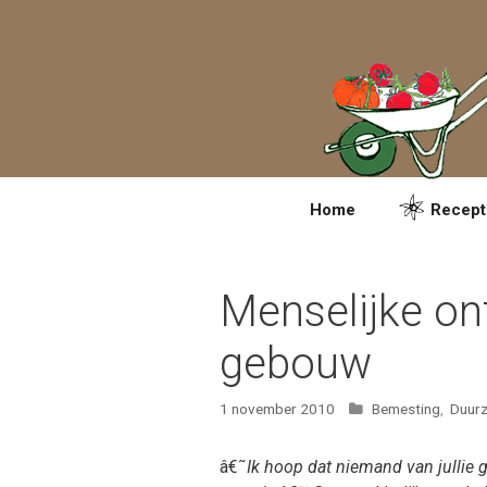
Spring
naar
inhoud
Home
Recept
Menselijke on
gebouw
Categorieën
1 november 2010
Bemesting
,
Duur
â€˜
Ik hoop dat niemand van jullie 