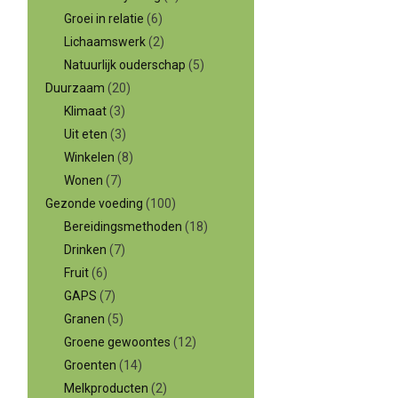
Groei in relatie
(6)
Lichaamswerk
(2)
Natuurlijk ouderschap
(5)
Duurzaam
(20)
Klimaat
(3)
Uit eten
(3)
Winkelen
(8)
Wonen
(7)
Gezonde voeding
(100)
Bereidingsmethoden
(18)
Drinken
(7)
Fruit
(6)
GAPS
(7)
Granen
(5)
Groene gewoontes
(12)
Groenten
(14)
Melkproducten
(2)