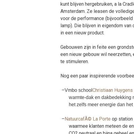
kunt blijven hergebruiken, a la Cradl
Amsterdam. Ze leasen de volledige 
voor de performance (bijvoorbeeld h
lamp). Die blijven in eigendom van
in een nieuw product.
Gebouwen zijn in feite een grondst
een nieuw gebouw wil neerzetten, 
te stimuleren.
Nog een paar inspirerende voorbe
–
Christiaan Huygens
Vmbo school
warmte-dak en dakbedekking me
het zelfs meer energie dan het 
–
NatuurcafÃ© La Porte
op station
waarmee klanten meteen de ene
CO2 neutraal en bijna geheel en