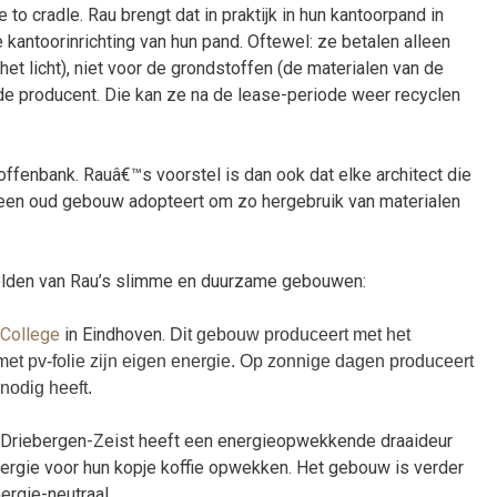
e to cradle. Rau brengt dat in praktijk in hun kantoorpand in
kantoorinrichting van hun pand. Oftewel: ze betalen alleen
et licht), niet voor de grondstoffen (de materialen van de
 de producent. Die kan ze na de lease-periode weer recyclen
offenbank. Rauâ€™s voorstel is dan ook dat elke architect die
een oud gebouw adopteert om zo hergebruik van materialen
elden van Rau’s slimme en duurzame gebouwen:
 College
in Eindhoven.
Dit gebouw produceert met het
t pv-folie zijn eigen energie. Op zonnige dagen produceert
nodig heeft.
 Driebergen-Zeist heeft een energieopwekkende draaideur
rgie voor hun kopje koffie opwekken. Het gebouw is verder
ergie-neutraal.