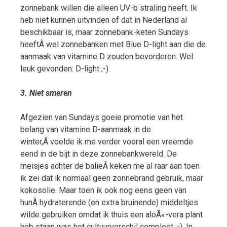
zonnebank willen die alleen UV-b straling heeft. Ik
heb niet kunnen uitvinden of dat in Nederland al
beschikbaar is, maar zonnebank-keten Sundays
heeftÂ wel zonnebanken met Blue D-light aan die de
aanmaak van vitamine D zouden bevorderen. Wel
leuk gevonden: D-light ;-).
3. Niet smeren
Afgezien van Sundays goeie promotie van het
belang van vitamine D-aanmaak in de
winter,Â voelde ik me verder vooral een vreemde
eend in de bijt in deze zonnebankwereld. De
meisjes achter de balieÂ keken me al raar aan toen
ik zei dat ik normaal geen zonnebrand gebruik, maar
kokosolie. Maar toen ik ook nog eens geen van
hunÂ hydraterende (en extra bruinende) middeltjes
wilde gebruiken omdat ik thuis een aloÃ«-vera plant
heb staan was het cultuurverschil compleet ;-). In