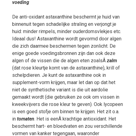
voeding
De anti-oxidant astaxanthine beschermt je huid van
binnenuit tegen schadelijke straling en verjongt je
huid: minder rimpels, minder ouderdomsvlekjes etc.
Ideaal dus! Astaxanthine wordt gevormd door algen
die zich daarmee beschermen tegen zonlicht. De
enige goede voedingsbronnen zijn dan ook deze
algen of de vissen die de algen eten zoalsÂ
zalm
(dat rose kleurtje komt van de astaxanthine), krill of
schelpdieren. Je kunt de astaxanthine ook in
supplement-vorm krijgen, maar let dan op dat het
niet de synthetische variant is die uit aardolie
gemaakt wordt (die gebruiken ze ook om vissen in
kweekvijvers die rose kleur te geven). Ook lycopeen
is een goed stofje om binnen te krijgen. Het zit o.a.
in
tomaten
. Het is eenÂ krachtige antioxidant. Het
beschermt hart- en bloedvaten en zou verschillende
vormen van kanker tegengaan, waaronder