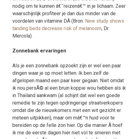
nodig om te kunnen â€˜reizenâ€™ in je lichaam. Zeer
waarschijnlijk profiteer je dan dus minder van de
voordelen van vitamine DÂ (Bron:
New study shows
tanding beds decrease risk of melanoom
, Dr.
Mercola).
Zonnebank ervaringen
Als je een zonnebank opzoekt zijn er wel een paar
dingen waar je op moet letten. Ik ben zelf de
afgelopen maand een paar keer gegaan. Niet omdat
ik nou persÃ© al een bruin koppie wou hebben als ik
in Thailand aankwam (al schijnt dat wel een goede
remedie te zijn tegen opdringerige straatverkopers
omdat die de nieuwkomers met een wit gezicht er
meteen uitpikken), maar om mâ€™n huid voor te
bereiden op de felle zon hier. Op die manier Â hoef
ik me de eerste dagen hier niet vol te smeren met