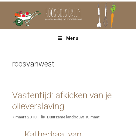
Spring
naar
inhoud
Menu
roosvanwest
Vastentijd: afkicken van je
olieverslaving
Categorieën
7 maart 2010
Duurzame landbouw
,
Klimaat
Kathedraal van