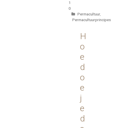
1
0
Categorieën
Permacultuur
,
Permacultuurprincipes
H
o
e
d
o
e
j
e
d