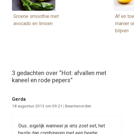
Groene smoothie met
Af en to
avocado en limoen
manier o
blijven
3 gedachten over “
Hot: afvallen met
kaneel en rode pepers
”
Gerda
18 augustus 2013 om 09:21
|
Beantwoorden
Dus…eigelijk wanneer je iets zoet eet, het
beste dan combineren met een beetje