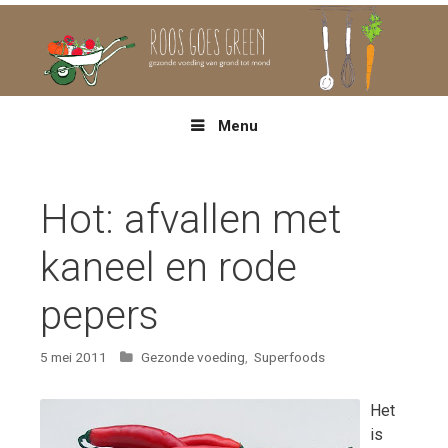
Spring
naar
inhoud
Menu
Hot: afvallen met
kaneel en rode
pepers
Categorieën
5 mei 2011
Gezonde voeding
,
Superfoods
Het
is