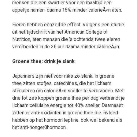
mensen die een kwartier voor een maaltijd een
appeltje namen, daarna 15% minder calorieÃ«n aten.
Eieren hebben eenzelfde effect. Volgens een studie
uit het tijdschrift van het American College of
Nutrition, aten mensen die ’s ochtends twee eieren
verorberden in de 36 uur daarna minder calorieÃ«n.
Groene thee: drink je slank
Japanners zijn niet voor niks zo slank: in groene
thee zitten stofjes, catechines, die het lichaam
stimuleren om calorieÃ«n sneller te verbranden. Met
drie tot zes koppen groene thee per dag verbrandt je
lichaam cellulaire energie tot 40% sneller. Daarnaast
zitten er anti-oxidanten in groene thee die invloed
hebben op het hormoon leptine, ook wel bekend als
het anti-honger0hormoon.