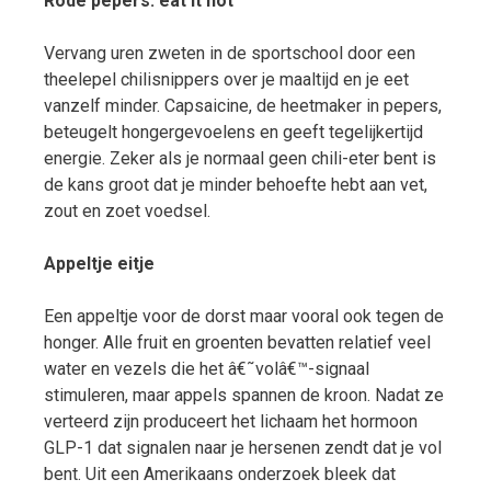
Rode pepers: eat it hot
Vervang uren zweten in de sportschool door een
theelepel chilisnippers over je maaltijd en je eet
vanzelf minder. Capsaicine, de heetmaker in pepers,
beteugelt hongergevoelens en geeft tegelijkertijd
energie. Zeker als je normaal geen chili-eter bent is
de kans groot dat je minder behoefte hebt aan vet,
zout en zoet voedsel.
Appeltje eitje
Een appeltje voor de dorst maar vooral ook tegen de
honger. Alle fruit en groenten bevatten relatief veel
water en vezels die het â€˜volâ€™-signaal
stimuleren, maar appels spannen de kroon. Nadat ze
verteerd zijn produceert het lichaam het hormoon
GLP-1 dat signalen naar je hersenen zendt dat je vol
bent. Uit een Amerikaans onderzoek bleek dat