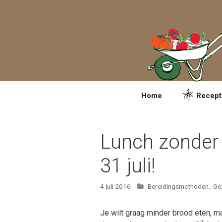
Spring
naar
inhoud
Home
Recept
Lunch zonder
31 juli!
Categorieën
4 juli 2016
Bereidingsmethoden
,
Ge
Je wilt graag minder brood eten, m