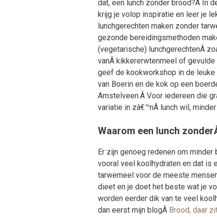
dat, een lunch zonder brood?Â In 
krijg je volop inspiratie en leer je l
lunchgerechten maken zonder tarw
gezonde bereidingsmethoden mak
(vegetarische) lunchgerechtenÂ zo
vanÂ kikkererwtenmeel of gevulde p
geef de kookworkshop in de leuke
van Boerin en de kok op een boerder
Amstelveen.Â Voor iedereen die g
variatie in zâ€™nÂ lunch wil, minder
Waarom een lunch zonder
Er zijn genoeg redenen om minder b
vooral veel koolhydraten en dat is 
tarwemeel voor de meeste mensen mo
dieet en je doet het beste wat je 
worden eerder dik van te veel koolh
dan eerst mijn blogÂ
Brood, daar zit