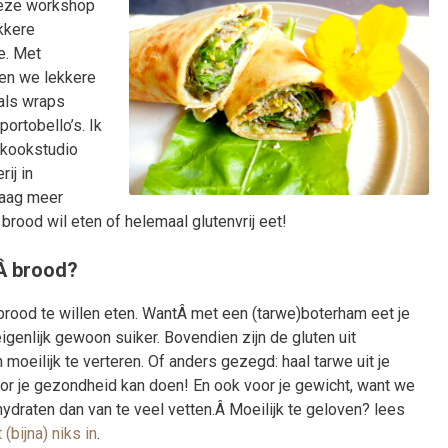
deze workshop
ekkere
e. Met
en we lekkere
als wraps
ortobello’s. Ik
 kookstudio
ij in
raag meer
 brood wil eten of helemaal glutenvrij eet!
Â brood?
rood te willen eten. WantÂ met een (tarwe)boterham eet je
eigenlijk gewoon suiker. Bovendien zijn de gluten uit
eilijk te verteren. Of anders gezegd: haal tarwe uit je
voor je gezondheid kan doen! En ook voor je gewicht, want we
ydraten dan van te veel vetten.Â Moeilijk te geloven? lees
 (bijna) niks in
.