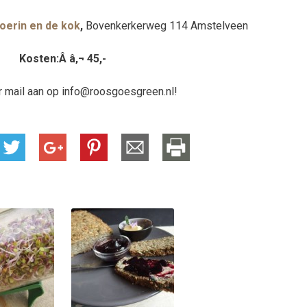
oerin en de kok
,
Bovenkerkerweg 114 Amstelveen
Kosten:Â â‚¬ 45,-
r mail aan op info@roosgoesgreen.nl!