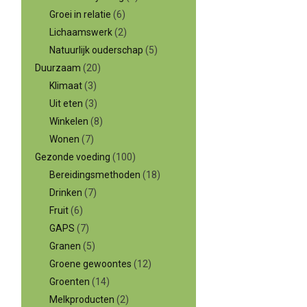
Groei in relatie
(6)
Lichaamswerk
(2)
Natuurlijk ouderschap
(5)
Duurzaam
(20)
Klimaat
(3)
Uit eten
(3)
Winkelen
(8)
Wonen
(7)
Gezonde voeding
(100)
Bereidingsmethoden
(18)
Drinken
(7)
Fruit
(6)
GAPS
(7)
Granen
(5)
Groene gewoontes
(12)
Groenten
(14)
Melkproducten
(2)