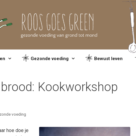
en
Gezonde voeding
Bewust leven
 brood: Kookworkshop
zonde voeding
aar hoe doe je