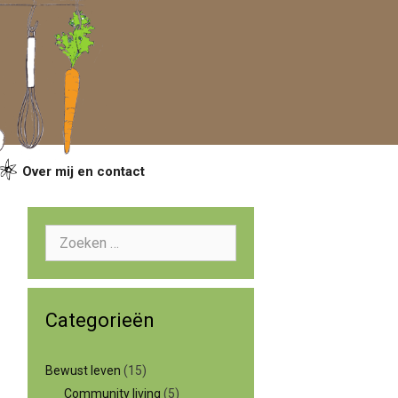
Over mij en contact
Zoeken
naar:
Categorieën
Bewust leven
(15)
Community living
(5)