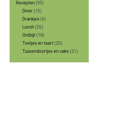
Recepten
(95)
Diner
(15)
Drankjes
(6)
Lunch
(25)
Ontbijt
(18)
Toetjes en taart
(20)
Tussendoortjes en cake
(21)