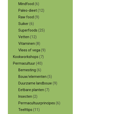
Mindfood
(6)
Paleo-dieet
(12)
Raw food
(9)
Suiker
(6)
Superfoods
(25)
Vetten
(12)
Vitaminen
(8)
Vlees of vega
(9)
Kookworkshops
(7)
Permacultuur
(40)
Bemesting
(6)
Bouw/elementen
(5)
Duurzame landbouw
(9)
Eetbare planten
(7)
Insecten
(2)
Permacultuurprincipes
(6)
Teelttips
(11)