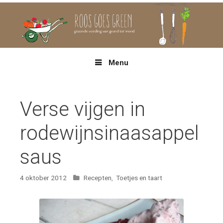
Spring
naar
inhoud
Menu
Verse vijgen in
rodewijnsinaasappel
saus
Categorieën
4 oktober 2012
Recepten
,
Toetjes en taart