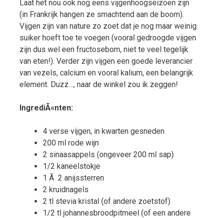
Laat het nou ook nog eens vijgenhoogseizoen zijn
(in Frankrijk hangen ze smachtend aan de boom).
Vijgen zijn van nature zo zoet dat je nog maar weinig
suiker hoeft toe te voegen (vooral gedroogde vijgen
zijn dus wel een fructosebom, niet te veel tegelijk
van eten!). Verder zijn vijgen een goede leverancier
van vezels, calcium en vooral kalium, een belangrijk
element. Duzz…, naar de winkel zou ik zeggen!
IngrediÃ«nten:
4 verse vijgen, in kwarten gesneden
200 ml rode wijn
2 sinaasappels (ongeveer 200 ml sap)
1/2 kaneelstokje
1 Ã 2 anijssterren
2 kruidnagels
2 tl stevia kristal (of andere zoetstof)
1/2 tl johannesbroodpitmeel (of een andere