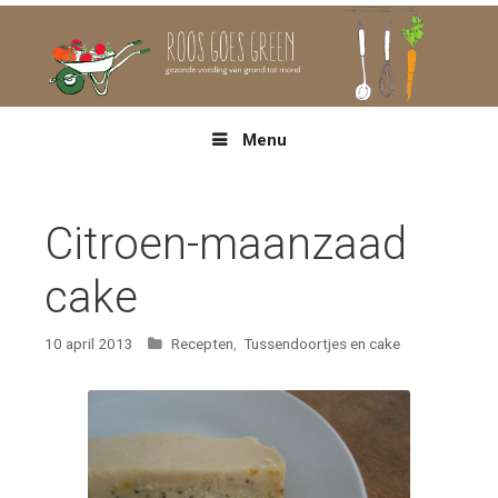
Spring
naar
inhoud
Menu
Citroen-maanzaad
cake
Categorieën
10 april 2013
Recepten
,
Tussendoortjes en cake