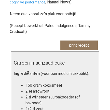
cognitive performance
, Natural News).
Neem dus vooral zo’n plak voor ontbijt!
(Recept bewerkt uit Paleo Indulgences, Tammy
Credicott)
print recept
Citroen-maanzaad cake
IngrediÃ«nten
(voor een medium cakeblik):
150 gram kokosmeel
2 el arrowroot
2 tl wijnsteenzuurbakpoeder (of
baksoda)
1/2 tl zout