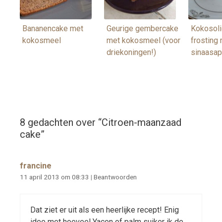
Bananencake met
Geurige gembercake
Kokosoli
kokosmeel
met kokosmeel (voor
frosting
driekoningen!)
sinaasap
8 gedachten over “
Citroen-maanzaad
cake
”
francine
11 april 2013 om 08:33
|
Beantwoorden
Dat ziet er uit als een heerlijke recept! Enig
idee met hoeveel Yacon of palm suiker ik de